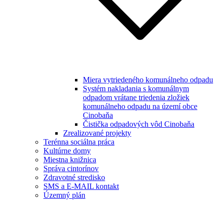
Miera vytriedeného komunálneho odpadu
Systém nakladania s komunálnym
odpadom vrátane triedenia zložiek
komunálneho odpadu na území obce
Cinobaňa
Čistička odpadových vôd Cinobaňa
Zrealizované projekty
Terénna sociálna práca
Kultúrne domy
Miestna knižnica
Správa cintorínov
Zdravotné stredisko
SMS a E-MAIL kontakt
Územný plán