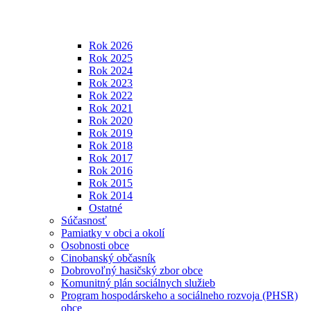
Rok 2026
Rok 2025
Rok 2024
Rok 2023
Rok 2022
Rok 2021
Rok 2020
Rok 2019
Rok 2018
Rok 2017
Rok 2016
Rok 2015
Rok 2014
Ostatné
Súčasnosť
Pamiatky v obci a okolí
Osobnosti obce
Cinobanský občasník
Dobrovoľný hasičský zbor obce
Komunitný plán sociálnych služieb
Program hospodárskeho a sociálneho rozvoja (PHSR)
obce