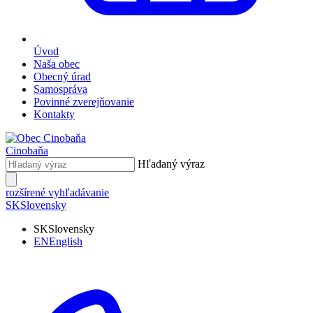
Úvod
Naša obec
Obecný úrad
Samospráva
Povinné zverejňovanie
Kontakty
Cinobaňa
Hľadaný výraz
rozšírené vyhľadávanie
SK
Slovensky
SK
Slovensky
EN
English