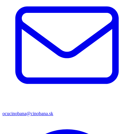
ocucinobana@cinobana.sk