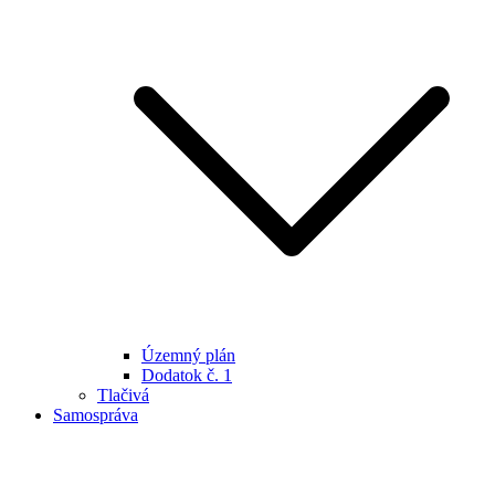
Územný plán
Dodatok č. 1
Tlačivá
Samospráva