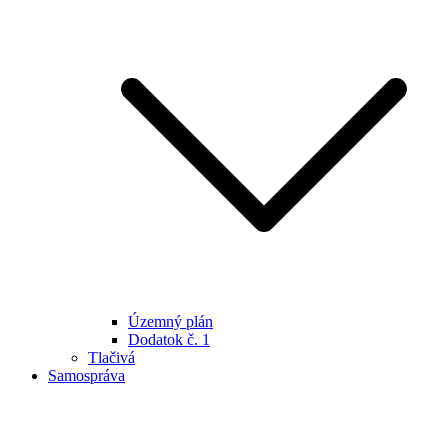
Územný plán
Dodatok č. 1
Tlačivá
Samospráva