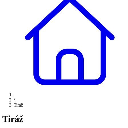
/
Tiráž
Tiráž