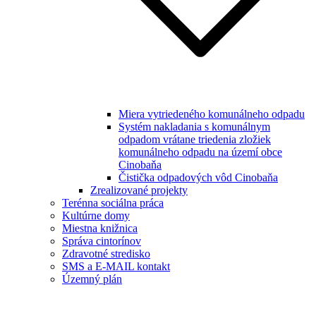
Miera vytriedeného komunálneho odpadu
Systém nakladania s komunálnym
odpadom vrátane triedenia zložiek
komunálneho odpadu na území obce
Cinobaňa
Čistička odpadových vôd Cinobaňa
Zrealizované projekty
Terénna sociálna práca
Kultúrne domy
Miestna knižnica
Správa cintorínov
Zdravotné stredisko
SMS a E-MAIL kontakt
Územný plán