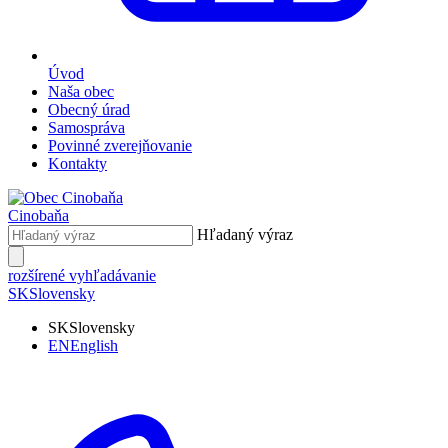
Úvod
Naša obec
Obecný úrad
Samospráva
Povinné zverejňovanie
Kontakty
Cinobaňa
Hľadaný výraz
rozšírené vyhľadávanie
SK
Slovensky
SK
Slovensky
EN
English