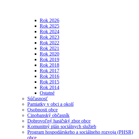
Rok 2026
Rok 2025
Rok 2024
Rok 2023
Rok 2022
Rok 2021
Rok 2020
Rok 2019
Rok 2018
Rok 2017
Rok 2016
Rok 2015
Rok 2014
Ostatné
Súčasnosť
Pamiatky v obci a okolí
Osobnosti obce
Cinobanský občasník
Dobrovoľný hasičský zbor obce
Komunitný plán sociálnych služieb
Program hospodárskeho a sociálneho rozvoja (PHSR)
obce