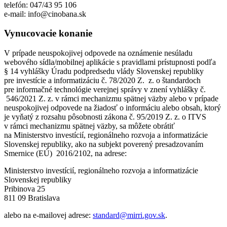
telefón: 047/43 95 106
e-mail: info@cinobana.sk
Vynucovacie konanie
V prípade neuspokojivej odpovede na oznámenie nesúladu
webového sídla/mobilnej aplikácie s pravidlami prístupnosti podľa
§ 14 vyhlášky Úradu podpredsedu vlády Slovenskej republiky
pre investície a informatizáciu č. 78/2020 Z. z. o štandardoch
pre informačné technológie verejnej správy v znení vyhlášky č.
546/2021 Z. z. v rámci mechanizmu spätnej väzby alebo v prípade
neuspokojivej odpovede na žiadosť o informáciu alebo obsah, ktorý
je vyňatý z rozsahu pôsobnosti zákona č. 95/2019 Z. z. o ITVS
v rámci mechanizmu spätnej väzby, sa môžete obrátiť
na Ministerstvo investícií, regionálneho rozvoja a informatizácie
Slovenskej republiky, ako na subjekt poverený presadzovaním
Smernice (EÚ) 2016/2102, na adrese:
Ministerstvo investícií, regionálneho rozvoja a informatizácie
Slovenskej republiky
Pribinova 25
811 09 Bratislava
alebo na e-mailovej adrese:
standard@mirri.gov.sk
.