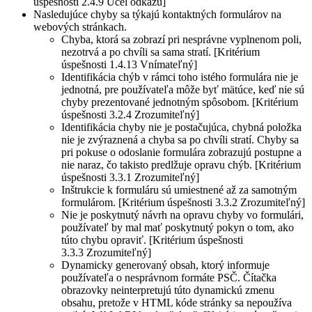
úspešnosti 2.4.9 Účel odkazu]
Nasledujúce chyby sa týkajú kontaktných formulárov na
webových stránkach.
Chyba, ktorá sa zobrazí pri nesprávne vyplnenom poli,
nezotrvá a po chvíli sa sama stratí. [Kritérium
úspešnosti 1.4.13 Vnímateľný]
Identifikácia chýb v rámci toho istého formulára nie je
jednotná, pre používateľa môže byť mätúce, keď nie sú
chyby prezentované jednotným spôsobom. [Kritérium
úspešnosti 3.2.4 Zrozumiteľný]
Identifikácia chyby nie je postačujúca, chybná položka
nie je zvýraznená a chyba sa po chvíli stratí. Chyby sa
pri pokuse o odoslanie formulára zobrazujú postupne a
nie naraz, čo takisto predlžuje opravu chýb. [Kritérium
úspešnosti 3.3.1 Zrozumiteľný]
Inštrukcie k formuláru sú umiestnené až za samotným
formulárom. [Kritérium úspešnosti 3.3.2 Zrozumiteľný]
Nie je poskytnutý návrh na opravu chyby vo formulári,
používateľ by mal mať poskytnutý pokyn o tom, ako
túto chybu opraviť. [Kritérium úspešnosti
3.3.3 Zrozumiteľný]
Dynamicky generovaný obsah, ktorý informuje
používateľa o nesprávnom formáte PSČ. Čítačka
obrazovky neinterpretujú túto dynamickú zmenu
obsahu, pretože v HTML kóde stránky sa nepoužíva