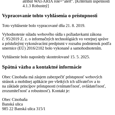
atribút WAI-ARIA role="alert". [Kritérium úspešnosti
4.1.3 Robustný]
Vypracovanie tohto vyhlásenia o prístupnosti
Toto vyhlásenie bolo vypracované dňa 21. 8. 2019.
Vyhodnotenie súladu webového sídla s požiadavkami zákona
č. 95/2019 Z. z. o informačných technológiách vo verejnej správe
a príslušnými vykonávacími predpismi v rozsahu podmienok podľa
smernice (EÚ) 2016/2102 bolo vykonané a samohodnotením.
Vyhlásenie bolo naposledy skontrolované 15. 5. 2025.
Spätná väzba a kontaktné informácie
Obec Cinobaňa má záujem zabezpečiť prístupnosť webových
stránok a mobilnej aplikácie pre všetkých ich užívateľov a to
na základe princípov prístupnosti (vnímateľnosť, ovládateľnosť,
zrozumiteľnosť a robustnosť). Kontakt je:
Obec Cinobaňa
Banská ulica
985 22 Banská ulica 315/1