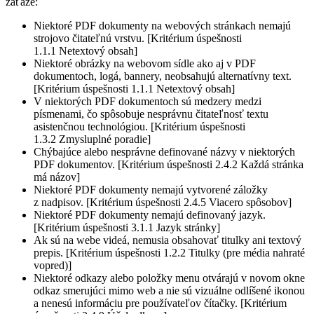
záťaže:
Niektoré PDF dokumenty na webových stránkach nemajú
strojovo čitateľnú vrstvu. [Kritérium úspešnosti
1.1.1 Netextový obsah]
Niektoré obrázky na webovom sídle ako aj v PDF
dokumentoch, logá, bannery, neobsahujú alternatívny text.
[Kritérium úspešnosti 1.1.1 Netextový obsah]
V niektorých PDF dokumentoch sú medzery medzi
písmenami, čo spôsobuje nesprávnu čitateľnosť textu
asistenčnou technológiou. [Kritérium úspešnosti
1.3.2 Zmysluplné poradie]
Chýbajúce alebo nesprávne definované názvy v niektorých
PDF dokumentov. [Kritérium úspešnosti 2.4.2 Každá stránka
má názov]
Niektoré PDF dokumenty nemajú vytvorené záložky
z nadpisov. [Kritérium úspešnosti 2.4.5 Viacero spôsobov]
Niektoré PDF dokumenty nemajú definovaný jazyk.
[Kritérium úspešnosti 3.1.1 Jazyk stránky]
Ak sú na webe videá, nemusia obsahovať titulky ani textový
prepis. [Kritérium úspešnosti 1.2.2 Titulky (pre média nahraté
vopred)]
Niektoré odkazy alebo položky menu otvárajú v novom okne
odkaz smerujúci mimo web a nie sú vizuálne odlíšené ikonou
a nenesú informáciu pre používateľov čítačky. [Kritérium