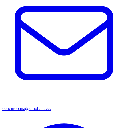
ocucinobana@cinobana.sk