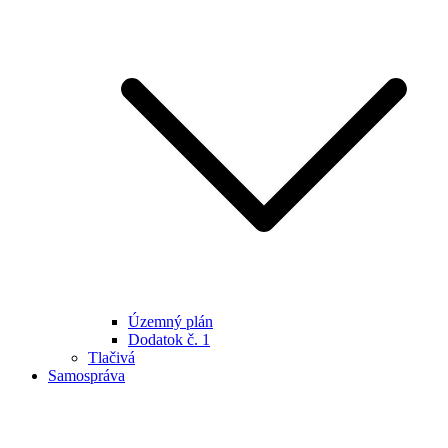
Územný plán
Dodatok č. 1
Tlačivá
Samospráva