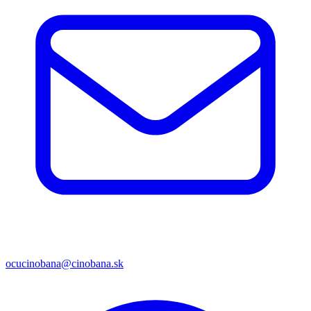
ocucinobana@cinobana.sk