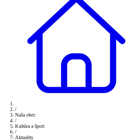
/
Naša obec
/
Kultúra a šport
/
Aktuality