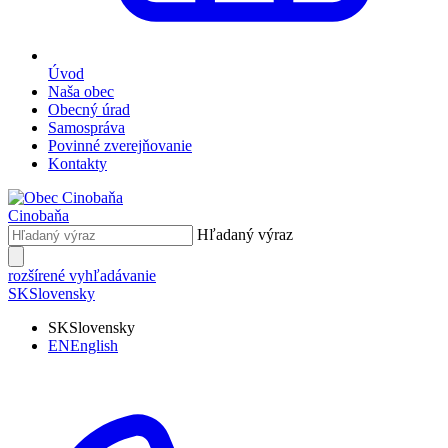
Úvod
Naša obec
Obecný úrad
Samospráva
Povinné zverejňovanie
Kontakty
Cinobaňa
Hľadaný výraz
rozšírené vyhľadávanie
SK
Slovensky
SK
Slovensky
EN
English