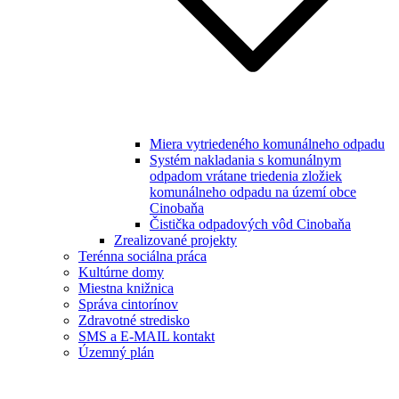
Miera vytriedeného komunálneho odpadu
Systém nakladania s komunálnym
odpadom vrátane triedenia zložiek
komunálneho odpadu na území obce
Cinobaňa
Čistička odpadových vôd Cinobaňa
Zrealizované projekty
Terénna sociálna práca
Kultúrne domy
Miestna knižnica
Správa cintorínov
Zdravotné stredisko
SMS a E-MAIL kontakt
Územný plán