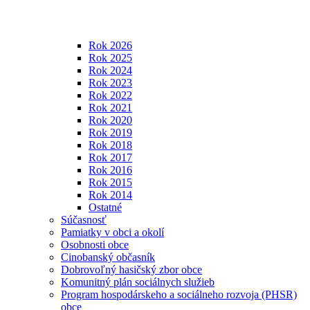
Rok 2026
Rok 2025
Rok 2024
Rok 2023
Rok 2022
Rok 2021
Rok 2020
Rok 2019
Rok 2018
Rok 2017
Rok 2016
Rok 2015
Rok 2014
Ostatné
Súčasnosť
Pamiatky v obci a okolí
Osobnosti obce
Cinobanský občasník
Dobrovoľný hasičský zbor obce
Komunitný plán sociálnych služieb
Program hospodárskeho a sociálneho rozvoja (PHSR)
obce