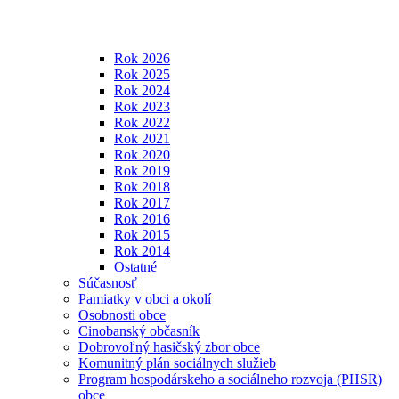
Rok 2026
Rok 2025
Rok 2024
Rok 2023
Rok 2022
Rok 2021
Rok 2020
Rok 2019
Rok 2018
Rok 2017
Rok 2016
Rok 2015
Rok 2014
Ostatné
Súčasnosť
Pamiatky v obci a okolí
Osobnosti obce
Cinobanský občasník
Dobrovoľný hasičský zbor obce
Komunitný plán sociálnych služieb
Program hospodárskeho a sociálneho rozvoja (PHSR)
obce