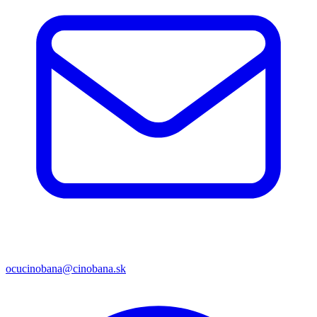
ocucinobana@cinobana.sk