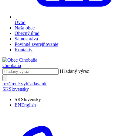
Úvod
Naša obec
Obecný úrad
Samospráva
Povinné zverejňovanie
Kontakty
Cinobaňa
Hľadaný výraz
rozšírené vyhľadávanie
SK
Slovensky
SK
Slovensky
EN
English