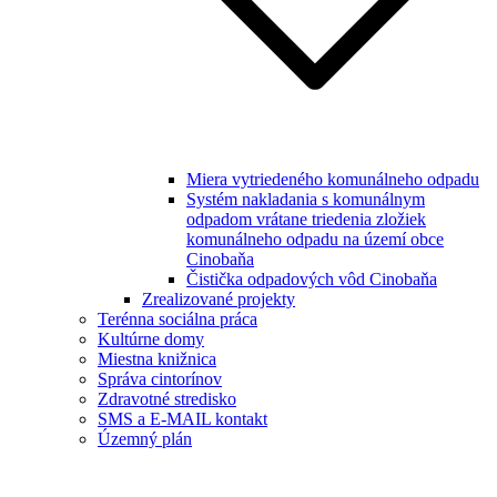
Miera vytriedeného komunálneho odpadu
Systém nakladania s komunálnym
odpadom vrátane triedenia zložiek
komunálneho odpadu na území obce
Cinobaňa
Čistička odpadových vôd Cinobaňa
Zrealizované projekty
Terénna sociálna práca
Kultúrne domy
Miestna knižnica
Správa cintorínov
Zdravotné stredisko
SMS a E-MAIL kontakt
Územný plán