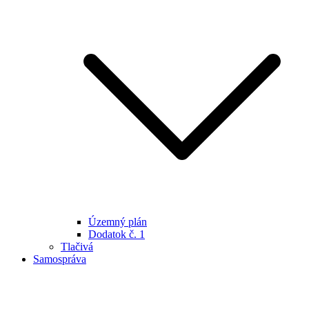
Územný plán
Dodatok č. 1
Tlačivá
Samospráva