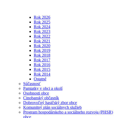
Rok 2026
Rok 2025
Rok 2024
Rok 2023
Rok 2022
Rok 2021
Rok 2020
Rok 2019
Rok 2018
Rok 2017
Rok 2016
Rok 2015
Rok 2014
Ostatné
Súčasnosť
Pamiatky v obci a okolí
Osobnosti obce
Cinobanský občasník
Dobrovoľný hasičský zbor obce
Komunitný plán sociálnych služieb
Program hospodárskeho a sociálneho rozvoja (PHSR)
obce