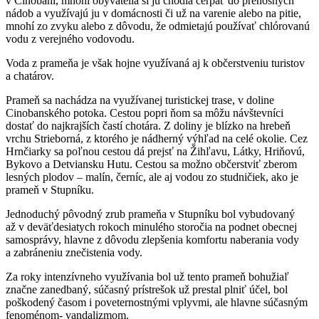
v Cinobani, mnohí obyvatelia si ju chodia čerpať do prenosných
nádob a využívajú ju v domácnosti či už na varenie alebo na pitie,
mnohí zo zvyku alebo z dôvodu, že odmietajú používať chlórovanú
vodu z verejného vodovodu.
Voda z prameňa je však hojne využívaná aj k občerstveniu turistov
a chatárov.
Prameň sa nachádza na využívanej turistickej trase, v doline
Cinobanského potoka. Cestou popri ňom sa môžu návštevníci
dostať do najkrajších častí chotára. Z doliny je blízko na hrebeň
vrchu Strieborná, z ktorého je nádherný výhľad na celé okolie. Cez
Hrnčiarky sa poľnou cestou dá prejsť na Žihľavu, Látky, Hriňovú,
Bykovo a Detviansku Hutu. Cestou sa možno občerstviť zberom
lesných plodov – malín, černíc, ale aj vodou zo studničiek, ako je
prameň v Stupníku.
Jednoduchý pôvodný zrub prameňa v Stupníku bol vybudovaný
až v deväťdesiatych rokoch minulého storočia na podnet obecnej
samosprávy, hlavne z dôvodu zlepšenia komfortu naberania vody
a zabráneniu znečistenia vody.
Za roky intenzívneho využívania bol už tento prameň bohužiaľ
značne zanedbaný, súčasný prístrešok už prestal plniť účel, bol
poškodený časom i poveternostnými vplyvmi, ale hlavne súčasným
fenoménom- vandalizmom.