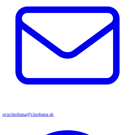
ocucinobana@cinobana.sk