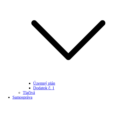
Územný plán
Dodatok č. 1
Tlačivá
Samospráva