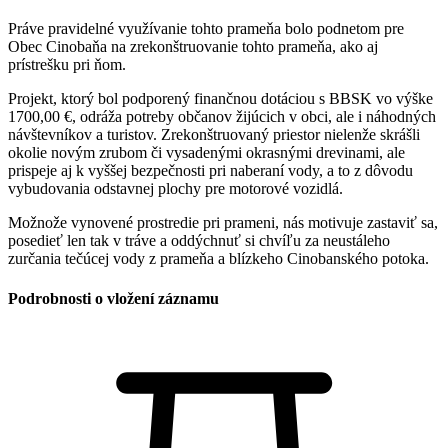
Práve pravidelné využívanie tohto prameňa bolo podnetom pre
Obec Cinobaňa na zrekonštruovanie tohto prameňa, ako aj
prístrešku pri ňom.
Projekt, ktorý bol podporený finančnou dotáciou s BBSK vo výške
1700,00 €, odráža potreby občanov žijúcich v obci, ale i náhodných
návštevníkov a turistov. Zrekonštruovaný priestor nielenže skrášli
okolie novým zrubom či vysadenými okrasnými drevinami, ale
prispeje aj k vyššej bezpečnosti pri naberaní vody, a to z dôvodu
vybudovania odstavnej plochy pre motorové vozidlá.
Možnože vynovené prostredie pri prameni, nás motivuje zastaviť sa,
posedieť len tak v tráve a oddýchnuť si chvíľu za neustáleho
zurčania tečúcej vody z prameňa a blízkeho Cinobanského potoka.
Podrobnosti o vložení záznamu