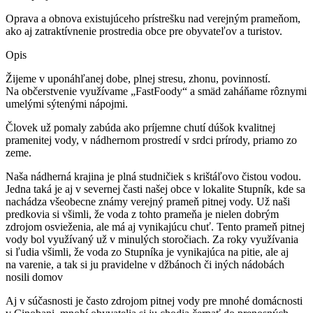
Oprava a obnova existujúceho prístrešku nad verejným prameňom,
ako aj zatraktívnenie prostredia obce pre obyvateľov a turistov.
Opis
Žijeme v uponáhľanej dobe, plnej stresu, zhonu, povinností.
Na občerstvenie využívame „FastFoody“ a smäd zaháňame rôznymi
umelými sýtenými nápojmi.
Človek už pomaly zabúda ako príjemne chutí dúšok kvalitnej
pramenitej vody, v nádhernom prostredí v srdci prírody, priamo zo
zeme.
Naša nádherná krajina je plná studničiek s krištáľovo čistou vodou.
Jedna taká je aj v severnej časti našej obce v lokalite Stupník, kde sa
nachádza všeobecne známy verejný prameň pitnej vody. Už naši
predkovia si všimli, že voda z tohto prameňa je nielen dobrým
zdrojom osvieženia, ale má aj vynikajúcu chuť. Tento prameň pitnej
vody bol využívaný už v minulých storočiach. Za roky využívania
si ľudia všimli, že voda zo Stupníka je vynikajúca na pitie, ale aj
na varenie, a tak si ju pravidelne v džbánoch či iných nádobách
nosili domov
Aj v súčasnosti je často zdrojom pitnej vody pre mnohé domácnosti