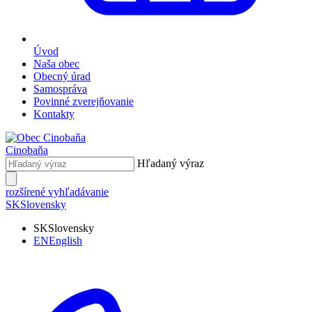
Úvod
Naša obec
Obecný úrad
Samospráva
Povinné zverejňovanie
Kontakty
Cinobaňa
Hľadaný výraz
rozšírené vyhľadávanie
SK
Slovensky
SK
Slovensky
EN
English