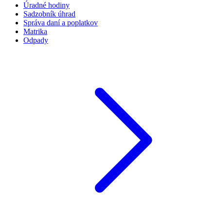
Úradné hodiny
Sadzobník úhrad
Správa daní a poplatkov
Matrika
Odpady