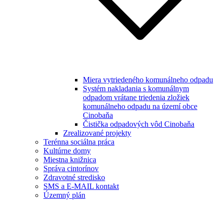
Miera vytriedeného komunálneho odpadu
Systém nakladania s komunálnym
odpadom vrátane triedenia zložiek
komunálneho odpadu na území obce
Cinobaňa
Čistička odpadových vôd Cinobaňa
Zrealizované projekty
Terénna sociálna práca
Kultúrne domy
Miestna knižnica
Správa cintorínov
Zdravotné stredisko
SMS a E-MAIL kontakt
Územný plán