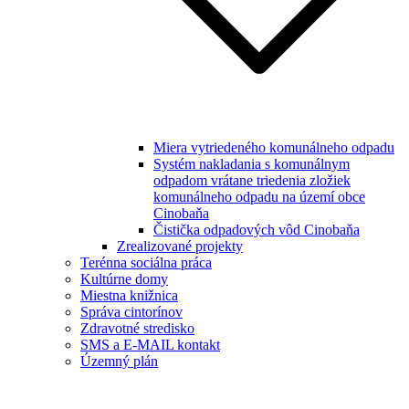
Miera vytriedeného komunálneho odpadu
Systém nakladania s komunálnym
odpadom vrátane triedenia zložiek
komunálneho odpadu na území obce
Cinobaňa
Čistička odpadových vôd Cinobaňa
Zrealizované projekty
Terénna sociálna práca
Kultúrne domy
Miestna knižnica
Správa cintorínov
Zdravotné stredisko
SMS a E-MAIL kontakt
Územný plán