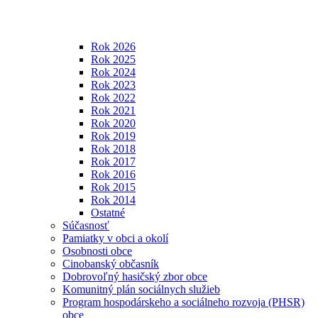
Rok 2026
Rok 2025
Rok 2024
Rok 2023
Rok 2022
Rok 2021
Rok 2020
Rok 2019
Rok 2018
Rok 2017
Rok 2016
Rok 2015
Rok 2014
Ostatné
Súčasnosť
Pamiatky v obci a okolí
Osobnosti obce
Cinobanský občasník
Dobrovoľný hasičský zbor obce
Komunitný plán sociálnych služieb
Program hospodárskeho a sociálneho rozvoja (PHSR)
obce