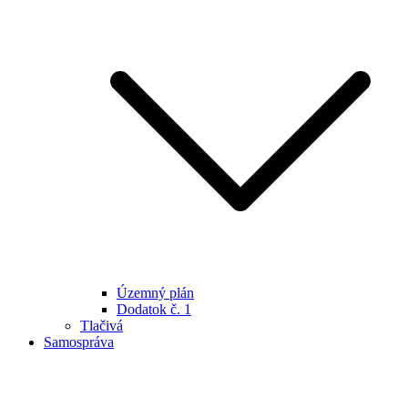
Územný plán
Dodatok č. 1
Tlačivá
Samospráva