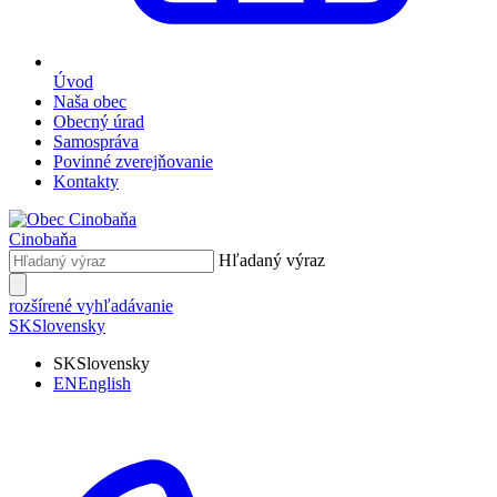
Úvod
Naša obec
Obecný úrad
Samospráva
Povinné zverejňovanie
Kontakty
Cinobaňa
Hľadaný výraz
rozšírené vyhľadávanie
SK
Slovensky
SK
Slovensky
EN
English