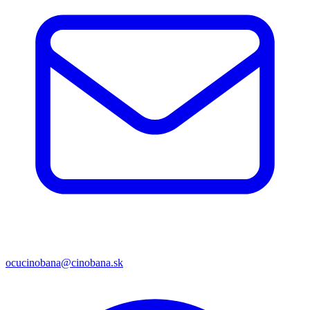
ocucinobana@cinobana.sk