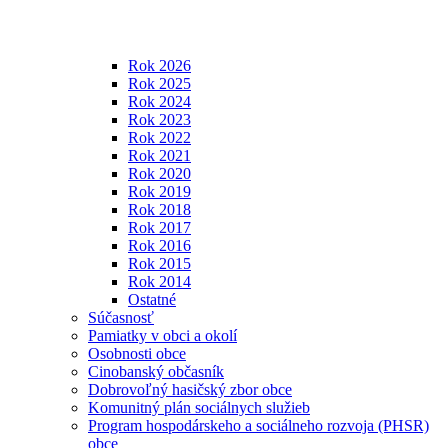
Rok 2026
Rok 2025
Rok 2024
Rok 2023
Rok 2022
Rok 2021
Rok 2020
Rok 2019
Rok 2018
Rok 2017
Rok 2016
Rok 2015
Rok 2014
Ostatné
Súčasnosť
Pamiatky v obci a okolí
Osobnosti obce
Cinobanský občasník
Dobrovoľný hasičský zbor obce
Komunitný plán sociálnych služieb
Program hospodárskeho a sociálneho rozvoja (PHSR)
obce