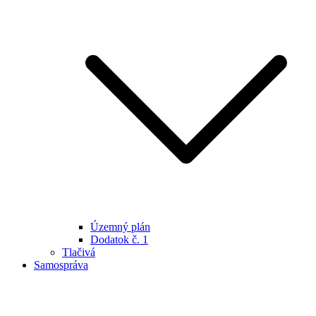
Územný plán
Dodatok č. 1
Tlačivá
Samospráva