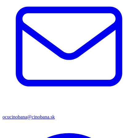
ocucinobana@cinobana.sk