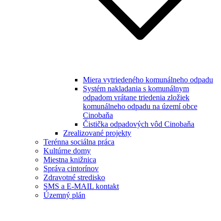
Miera vytriedeného komunálneho odpadu
Systém nakladania s komunálnym
odpadom vrátane triedenia zložiek
komunálneho odpadu na území obce
Cinobaňa
Čistička odpadových vôd Cinobaňa
Zrealizované projekty
Terénna sociálna práca
Kultúrne domy
Miestna knižnica
Správa cintorínov
Zdravotné stredisko
SMS a E-MAIL kontakt
Územný plán