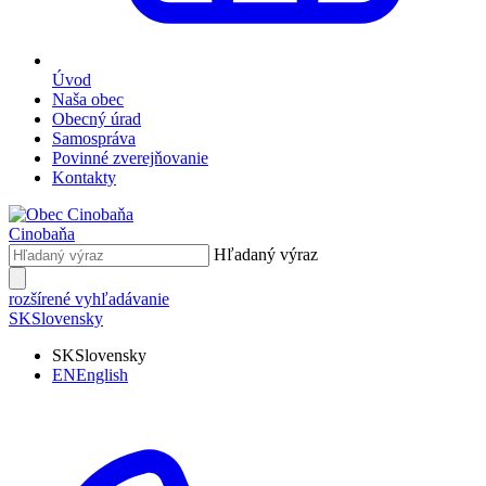
Úvod
Naša obec
Obecný úrad
Samospráva
Povinné zverejňovanie
Kontakty
Cinobaňa
Hľadaný výraz
rozšírené vyhľadávanie
SK
Slovensky
SK
Slovensky
EN
English