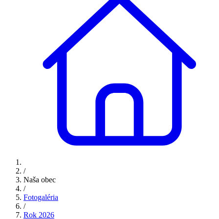
/
Naša obec
/
Fotogaléria
/
Rok 2026