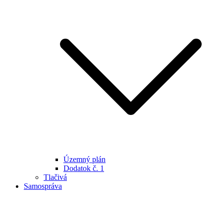
Územný plán
Dodatok č. 1
Tlačivá
Samospráva