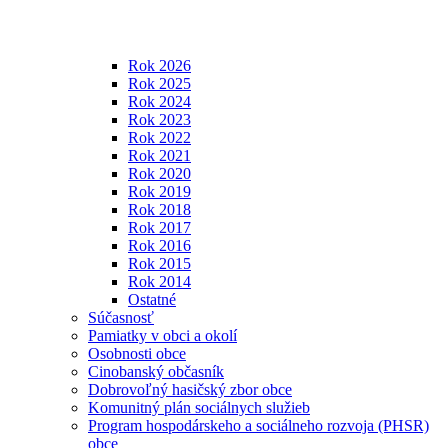
Rok 2026
Rok 2025
Rok 2024
Rok 2023
Rok 2022
Rok 2021
Rok 2020
Rok 2019
Rok 2018
Rok 2017
Rok 2016
Rok 2015
Rok 2014
Ostatné
Súčasnosť
Pamiatky v obci a okolí
Osobnosti obce
Cinobanský občasník
Dobrovoľný hasičský zbor obce
Komunitný plán sociálnych služieb
Program hospodárskeho a sociálneho rozvoja (PHSR)
obce