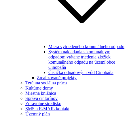
Miera vytriedeného komunálneho odpadu
Systém nakladania s komunálnym
odpadom vrátane triedenia zložiek
komunálneho odpadu na území obce
Cinobaňa
Čistička odpadových vôd Cinobaňa
Zrealizované projekty
Terénna sociálna práca
Kultúrne domy
Miestna knižnica
Správa cintorínov
Zdravotné stredisko
SMS a E-MAIL kontakt
Územný plán