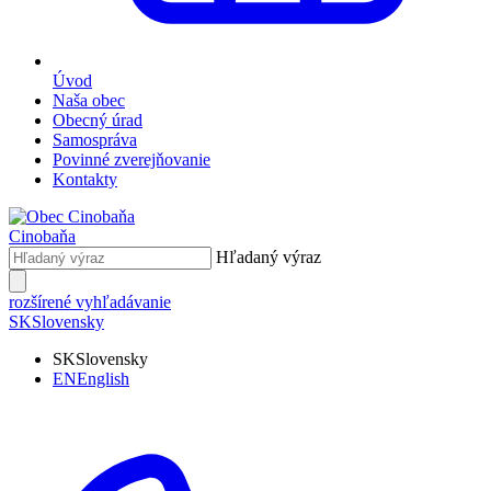
Úvod
Naša obec
Obecný úrad
Samospráva
Povinné zverejňovanie
Kontakty
Cinobaňa
Hľadaný výraz
rozšírené vyhľadávanie
SK
Slovensky
SK
Slovensky
EN
English