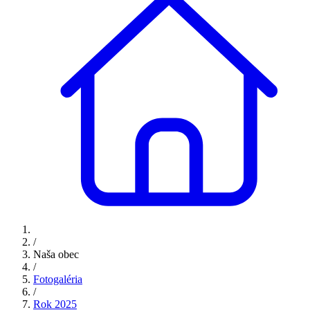
/
Naša obec
/
Fotogaléria
/
Rok 2025