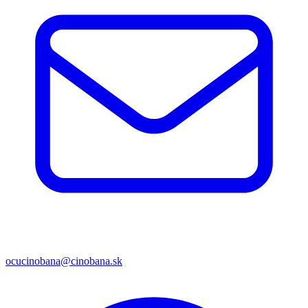
ocucinobana@cinobana.sk