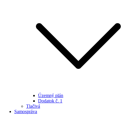
Územný plán
Dodatok č. 1
Tlačivá
Samospráva