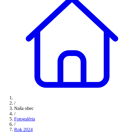
/
Naša obec
/
Fotogaléria
/
Rok 2024