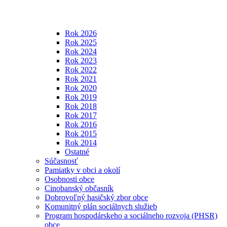
Rok 2026
Rok 2025
Rok 2024
Rok 2023
Rok 2022
Rok 2021
Rok 2020
Rok 2019
Rok 2018
Rok 2017
Rok 2016
Rok 2015
Rok 2014
Ostatné
Súčasnosť
Pamiatky v obci a okolí
Osobnosti obce
Cinobanský občasník
Dobrovoľný hasičský zbor obce
Komunitný plán sociálnych služieb
Program hospodárskeho a sociálneho rozvoja (PHSR)
obce