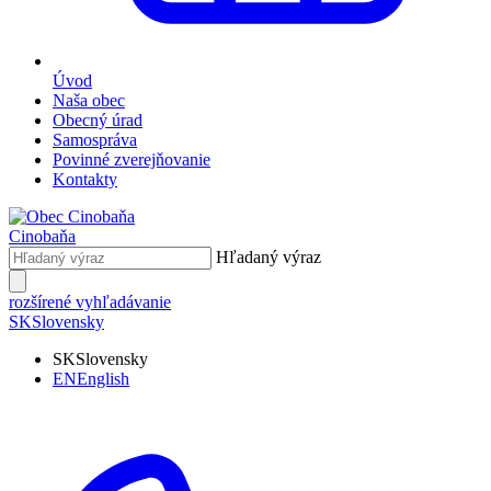
Úvod
Naša obec
Obecný úrad
Samospráva
Povinné zverejňovanie
Kontakty
Cinobaňa
Hľadaný výraz
rozšírené vyhľadávanie
SK
Slovensky
SK
Slovensky
EN
English