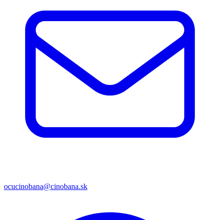
ocucinobana@cinobana.sk