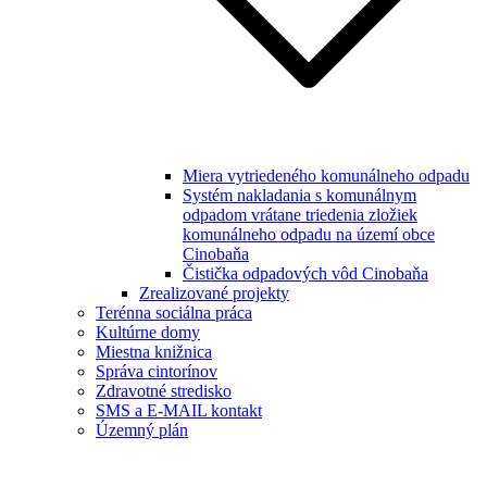
Miera vytriedeného komunálneho odpadu
Systém nakladania s komunálnym
odpadom vrátane triedenia zložiek
komunálneho odpadu na území obce
Cinobaňa
Čistička odpadových vôd Cinobaňa
Zrealizované projekty
Terénna sociálna práca
Kultúrne domy
Miestna knižnica
Správa cintorínov
Zdravotné stredisko
SMS a E-MAIL kontakt
Územný plán