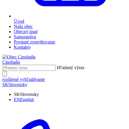
Úvod
Naša obec
Obecný úrad
Samospráva
Povinné zverejňovanie
Kontakty
Cinobaňa
Hľadaný výraz
rozšírené vyhľadávanie
SK
Slovensky
SK
Slovensky
EN
English