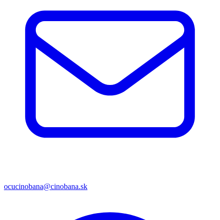
ocucinobana@cinobana.sk