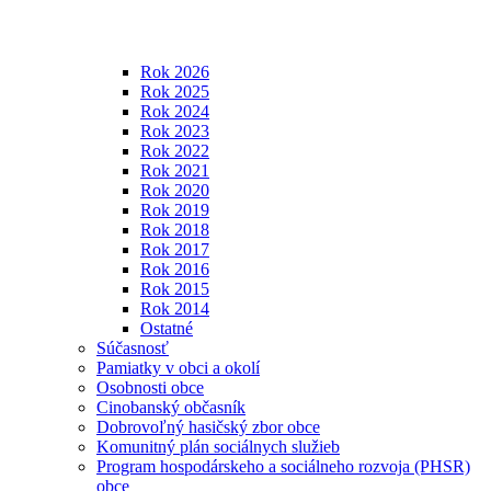
Rok 2026
Rok 2025
Rok 2024
Rok 2023
Rok 2022
Rok 2021
Rok 2020
Rok 2019
Rok 2018
Rok 2017
Rok 2016
Rok 2015
Rok 2014
Ostatné
Súčasnosť
Pamiatky v obci a okolí
Osobnosti obce
Cinobanský občasník
Dobrovoľný hasičský zbor obce
Komunitný plán sociálnych služieb
Program hospodárskeho a sociálneho rozvoja (PHSR)
obce