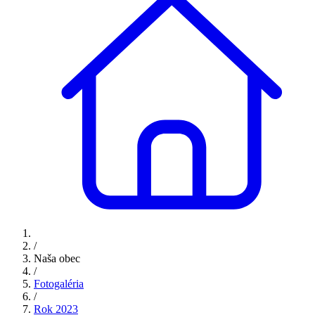
/
Naša obec
/
Fotogaléria
/
Rok 2023