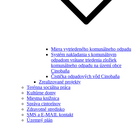
Miera vytriedeného komunálneho odpadu
Systém nakladania s komunálnym
odpadom vrátane triedenia zložiek
komunálneho odpadu na území obce
Cinobaňa
Čistička odpadových vôd Cinobaňa
Zrealizované projekty
Terénna sociálna práca
Kultúrne domy
Miestna knižnica
Správa cintorínov
Zdravotné stredisko
SMS a E-MAIL kontakt
Územný plán