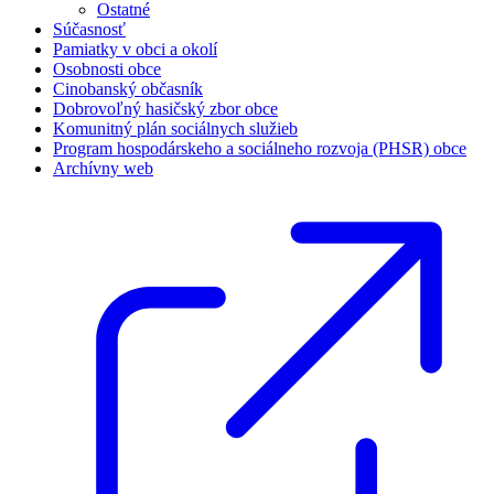
Ostatné
Súčasnosť
Pamiatky v obci a okolí
Osobnosti obce
Cinobanský občasník
Dobrovoľný hasičský zbor obce
Komunitný plán sociálnych služieb
Program hospodárskeho a sociálneho rozvoja (PHSR) obce
Archívny web