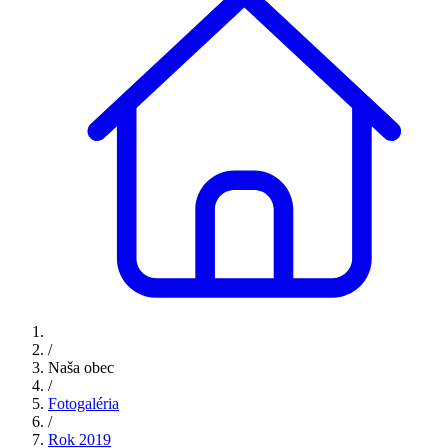
/
Naša obec
/
Fotogaléria
/
Rok 2019