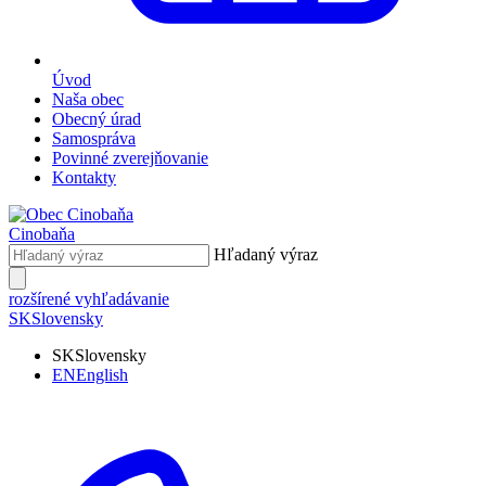
Úvod
Naša obec
Obecný úrad
Samospráva
Povinné zverejňovanie
Kontakty
Cinobaňa
Hľadaný výraz
rozšírené vyhľadávanie
SK
Slovensky
SK
Slovensky
EN
English