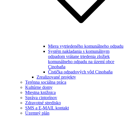
Miera vytriedeného komunálneho odpadu
Systém nakladania s komunálnym
odpadom vrátane triedenia zložiek
komunálneho odpadu na území obce
Cinobaňa
Čistička odpadových vôd Cinobaňa
Zrealizované projekty
Terénna sociálna práca
Kultúrne domy
Miestna knižnica
Správa cintorínov
Zdravotné stredisko
SMS a E-MAIL kontakt
Územný plán