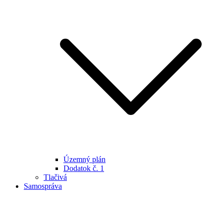
Územný plán
Dodatok č. 1
Tlačivá
Samospráva