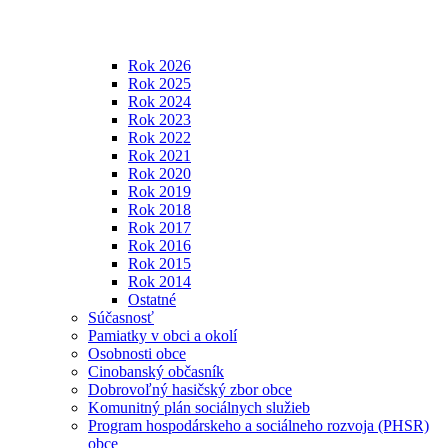
Rok 2026
Rok 2025
Rok 2024
Rok 2023
Rok 2022
Rok 2021
Rok 2020
Rok 2019
Rok 2018
Rok 2017
Rok 2016
Rok 2015
Rok 2014
Ostatné
Súčasnosť
Pamiatky v obci a okolí
Osobnosti obce
Cinobanský občasník
Dobrovoľný hasičský zbor obce
Komunitný plán sociálnych služieb
Program hospodárskeho a sociálneho rozvoja (PHSR)
obce