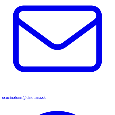
ocucinobana@cinobana.sk