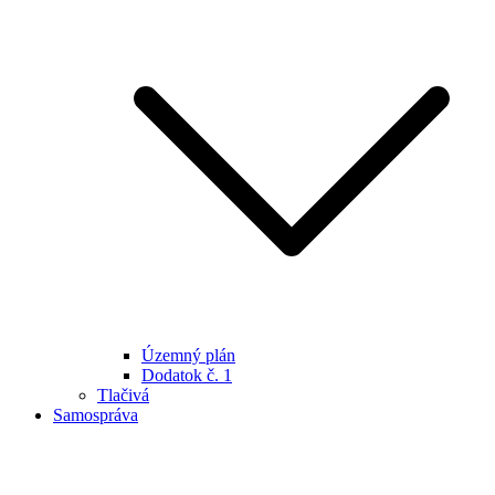
Územný plán
Dodatok č. 1
Tlačivá
Samospráva