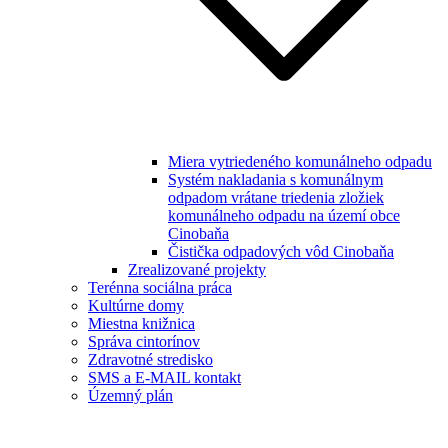
Miera vytriedeného komunálneho odpadu
Systém nakladania s komunálnym
odpadom vrátane triedenia zložiek
komunálneho odpadu na území obce
Cinobaňa
Čistička odpadových vôd Cinobaňa
Zrealizované projekty
Terénna sociálna práca
Kultúrne domy
Miestna knižnica
Správa cintorínov
Zdravotné stredisko
SMS a E-MAIL kontakt
Územný plán