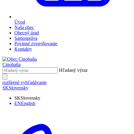
Úvod
Naša obec
Obecný úrad
Samospráva
Povinné zverejňovanie
Kontakty
Cinobaňa
Hľadaný výraz
rozšírené vyhľadávanie
SK
Slovensky
SK
Slovensky
EN
English