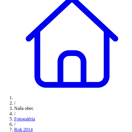
/
Naša obec
/
Fotogaléria
/
Rok 2014