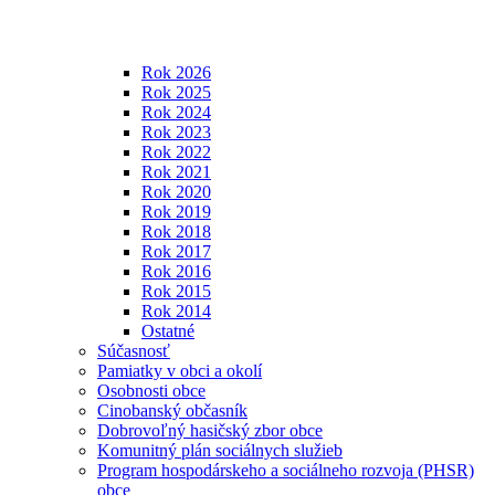
Rok 2026
Rok 2025
Rok 2024
Rok 2023
Rok 2022
Rok 2021
Rok 2020
Rok 2019
Rok 2018
Rok 2017
Rok 2016
Rok 2015
Rok 2014
Ostatné
Súčasnosť
Pamiatky v obci a okolí
Osobnosti obce
Cinobanský občasník
Dobrovoľný hasičský zbor obce
Komunitný plán sociálnych služieb
Program hospodárskeho a sociálneho rozvoja (PHSR)
obce