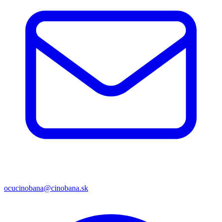
ocucinobana@cinobana.sk