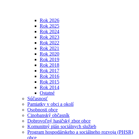
Rok 2026
Rok 2025
Rok 2024
Rok 2023
Rok 2022
Rok 2021
Rok 2020
Rok 2019
Rok 2018
Rok 2017
Rok 2016
Rok 2015
Rok 2014
Ostatné
Súčasnosť
Pamiatky v obci a okolí
Osobnosti obce
Cinobanský občasník
Dobrovoľný hasičský zbor obce
Komunitný plán sociálnych služieb
Program hospodárskeho a sociálneho rozvoja (PHSR)
obce