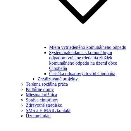
Miera vytriedeného komunálneho odpadu
Systém nakladania s komunálnym
odpadom vrátane triedenia zložiek
komunálneho odpadu na území obce
Cinobaňa
Čistička odpadových vôd Cinobaňa
Zrealizované projekty
Terénna sociálna práca
Kultúrne domy
Miestna knižnica
Správa cintorínov
Zdravotné stredisko
SMS a E-MAIL kontakt
Územný plán