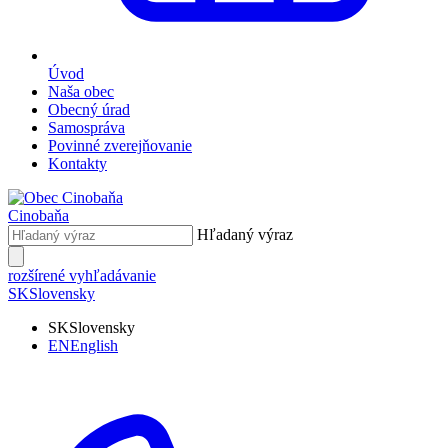
Úvod
Naša obec
Obecný úrad
Samospráva
Povinné zverejňovanie
Kontakty
Cinobaňa
Hľadaný výraz
rozšírené vyhľadávanie
SK
Slovensky
SK
Slovensky
EN
English