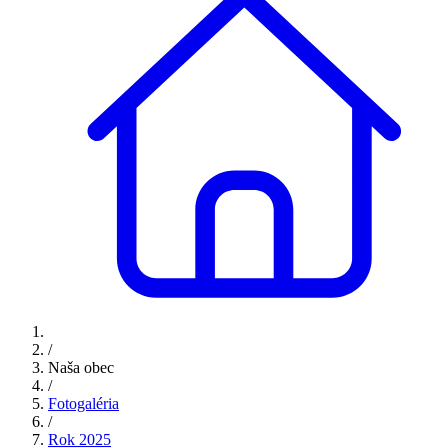
/
Naša obec
/
Fotogaléria
/
Rok 2025