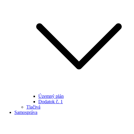
Územný plán
Dodatok č. 1
Tlačivá
Samospráva