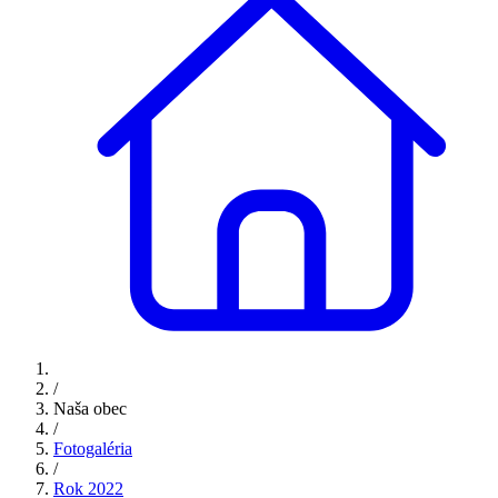
/
Naša obec
/
Fotogaléria
/
Rok 2022