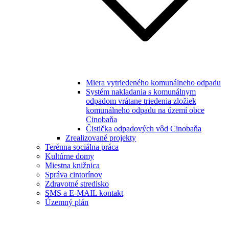
Miera vytriedeného komunálneho odpadu
Systém nakladania s komunálnym
odpadom vrátane triedenia zložiek
komunálneho odpadu na území obce
Cinobaňa
Čistička odpadových vôd Cinobaňa
Zrealizované projekty
Terénna sociálna práca
Kultúrne domy
Miestna knižnica
Správa cintorínov
Zdravotné stredisko
SMS a E-MAIL kontakt
Územný plán