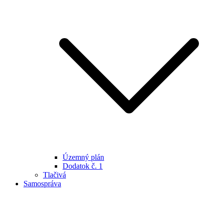
Územný plán
Dodatok č. 1
Tlačivá
Samospráva