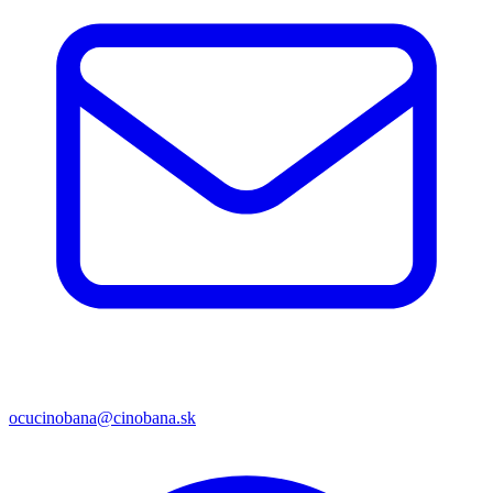
ocucinobana@cinobana.sk