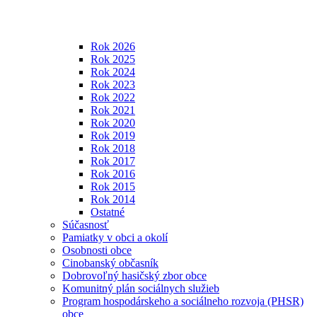
Rok 2026
Rok 2025
Rok 2024
Rok 2023
Rok 2022
Rok 2021
Rok 2020
Rok 2019
Rok 2018
Rok 2017
Rok 2016
Rok 2015
Rok 2014
Ostatné
Súčasnosť
Pamiatky v obci a okolí
Osobnosti obce
Cinobanský občasník
Dobrovoľný hasičský zbor obce
Komunitný plán sociálnych služieb
Program hospodárskeho a sociálneho rozvoja (PHSR)
obce