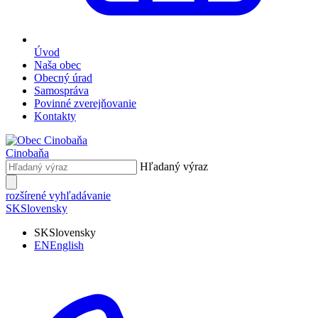
Úvod
Naša obec
Obecný úrad
Samospráva
Povinné zverejňovanie
Kontakty
Cinobaňa
Hľadaný výraz
rozšírené vyhľadávanie
SK
Slovensky
SK
Slovensky
EN
English